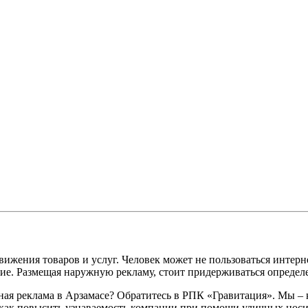
ения товаров и услуг. Человек может не пользоваться интернет
ие. Размещая наружную рекламу, стоит придерживаться определе
ая реклама в Арзамасе? Обратитесь в РПК «Гравитация». Мы – 
, как повысить узнаваемость компании при помощи уличных носи