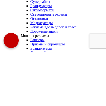
Суперсайты
Брандмауэры
Сити-форматы
Светодиодные экраны
Остановки
Медиафасады
Реклама вдоль дорог и трасс
Дорожные знаки
Монтаж рекламы
Баннеры
Призмы и скроллеры
Брандмауэры
Суперсайты
Cветодиодные экраны
Новости
О нас
Вакансии
Цены
Контакты
Сделать заказ
+7 (918) 0 812 912
×
Заказать звонок