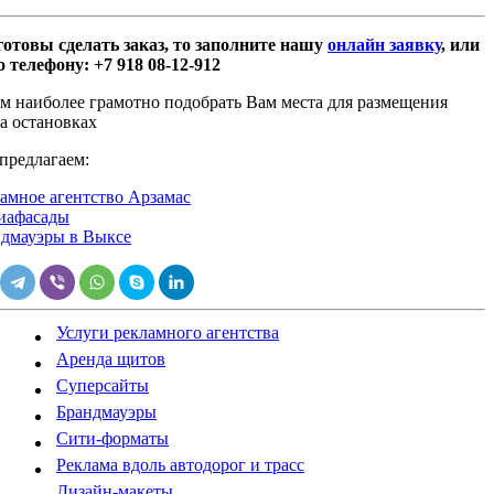
отовы сделать заказ, то заполните нашу
онлайн заявку
, или
о телефону: +7 918 08-12-912
 наиболее грамотно подобрать Вам места для размещения
а остановках
предлагаем:
амное агентство Арзамас
иафасады
дмауэры в Выксе
Услуги рекламного агентства
Аренда щитов
Суперсайты
Брандмауэры
Сити-форматы
Реклама вдоль автодорог и трасс
Дизайн-макеты