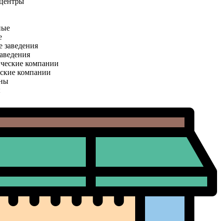
 центры
е
аведения
ские компании
ы