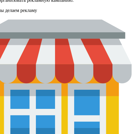
организовать рекламную кампанию.
мы делаем рекламу